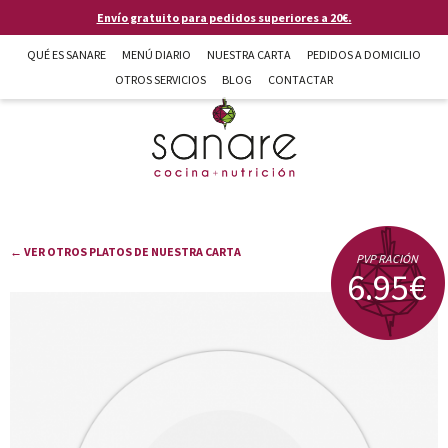
Pasar al contenido principal
Envío gratuito para pedidos superiores a 20€.
QUÉ ES SANARE
MENÚ DIARIO
NUESTRA CARTA
PEDIDOS A DOMICILIO
OTROS SERVICIOS
BLOG
CONTACTAR
Sanare cocina + nutrición en Almería
← VER OTROS PLATOS DE NUESTRA CARTA
PVP RACIÓN
6.95€