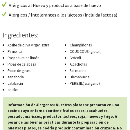
Alérgicos al Huevo y productos a base de huevo
Alérgicos / Intolerantes a los lácteos (incluida lactosa)
Ingredientes:
Aceite de oliva virgen extra
Champiñones
Pimienta
COUS COUS (gluten)
Raspadura de limón
Brócoli
Pipas de calabaza
Alcachofas
Pipas de girasol
Sal marina
zanahoria
Hierbabuena
calabacín
PEREJIL( alérgeno)
coliflor
Información de Alergenos: Nuestros platos se preparan en una
cocina cuyo entorno contiene frutos secos, cacahuetes,
pescado, mariscos, productos lácteos, soja, huevos y trigo. A
pesar de las buenas prácticas durante la preparación de
nuestros platos, se podría producir contaminación cruzada. No