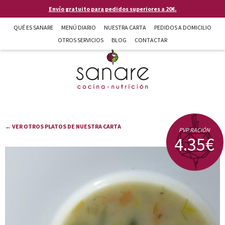
Pasar al contenido principal
Envío gratuito para pedidos superiores a 20€.
QUÉ ES SANARE
MENÚ DIARIO
NUESTRA CARTA
PEDIDOS A DOMICILIO
OTROS SERVICIOS
BLOG
CONTACTAR
Sanare cocina + nutrición en Almería
← VER OTROS PLATOS DE NUESTRA CARTA
PVP RACIÓN
4.35€