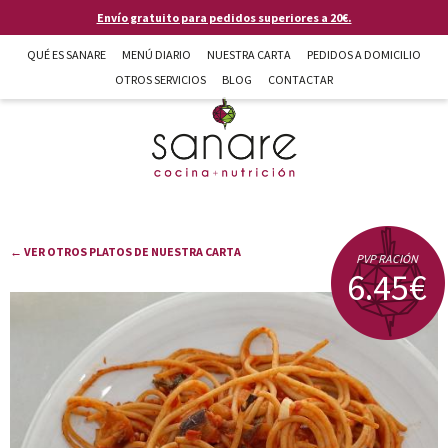
Pasar al contenido principal
Envío gratuito para pedidos superiores a 20€.
QUÉ ES SANARE
MENÚ DIARIO
NUESTRA CARTA
PEDIDOS A DOMICILIO
OTROS SERVICIOS
BLOG
CONTACTAR
Sanare cocina + nutrición en Almería
← VER OTROS PLATOS DE NUESTRA CARTA
PVP RACIÓN
6.45€