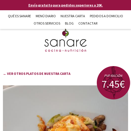
Pasar al contenido principal
Envío gratuito para pedidos superiores a 20€.
QUÉ ES SANARE
MENÚ DIARIO
NUESTRA CARTA
PEDIDOS A DOMICILIO
OTROS SERVICIOS
BLOG
CONTACTAR
Sanare cocina + nutrición en Almería
← VER OTROS PLATOS DE NUESTRA CARTA
PVP RACIÓN
7.45€