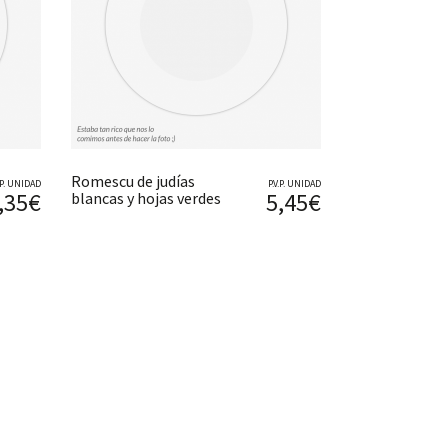
Romescu de judías
V.P. UNIDAD
P.V.P. UNIDAD
,35€
5,45€
blancas y hojas verdes