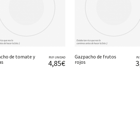
cho de tomate y
Gazpacho de frutos
P.V.P. UNIDAD
P.
4,85€
3
as
rojos