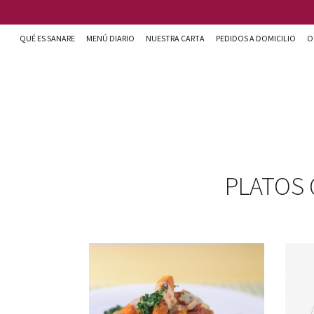
Pasar al contenido principal
QUÉ ES SANARE
MENÚ DIARIO
NUESTRA CARTA
PEDIDOS A DOMICILIO
O
Sanare cocina + nutrición en Almería
PLATOS