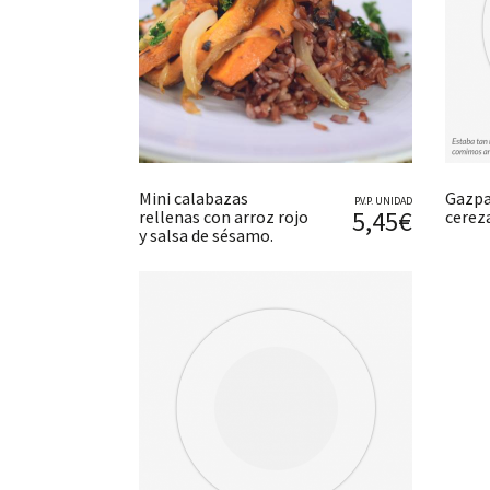
Mini calabazas
Gazpa
P.V.P. UNIDAD
5,45€
rellenas con arroz rojo
cerez
y salsa de sésamo.