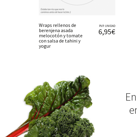
Wraps rellenos de
P.V.P. UNIDAD
6,95€
berenjena asada
melocotón y tomate
con salsa de tahini y
yogur
En
e