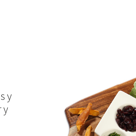
s y
 y