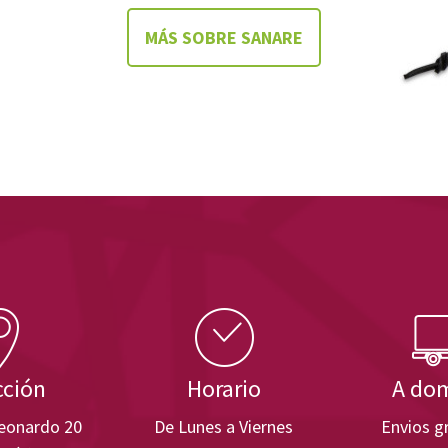
MÁS SOBRE SANARE
cción
Horario
A dom
Leonardo 20
De Lunes a Viernes
Envios gr