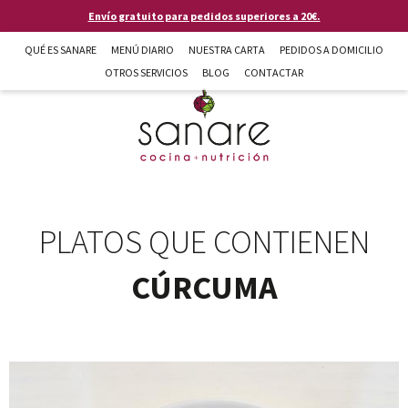
Pasar al contenido principal
Envío gratuito para pedidos superiores a 20€.
QUÉ ES SANARE
MENÚ DIARIO
NUESTRA CARTA
PEDIDOS A DOMICILIO
OTROS SERVICIOS
BLOG
CONTACTAR
Sanare cocina + nutrición en Almería
PLATOS QUE CONTIENEN
CÚRCUMA