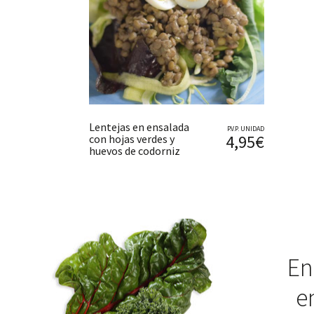
Lentejas en ensalada
P.V.P. UNIDAD
4,95€
con hojas verdes y
huevos de codorniz
En
e