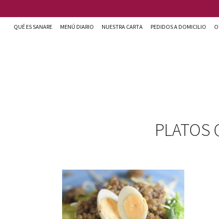
Pasar al contenido principal
QUÉ ES SANARE
MENÚ DIARIO
NUESTRA CARTA
PEDIDOS A DOMICILIO
O
Sanare cocina + nutrición en Almería
PLATOS 