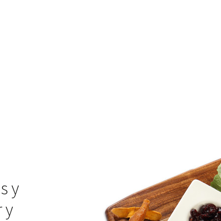
s y
 y