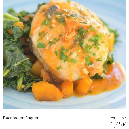
Bacalao en Suquet
P.V.P. UNIDAD
6,45€