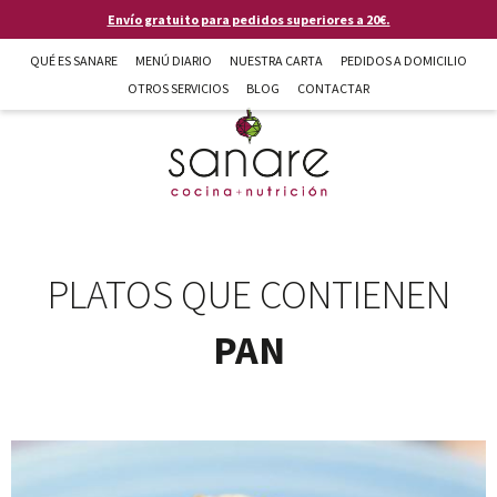
Pasar al contenido principal
Envío gratuito para pedidos superiores a 20€.
QUÉ ES SANARE
MENÚ DIARIO
NUESTRA CARTA
PEDIDOS A DOMICILIO
OTROS SERVICIOS
BLOG
CONTACTAR
Sanare cocina + nutrición en Almería
PLATOS QUE CONTIENEN
PAN