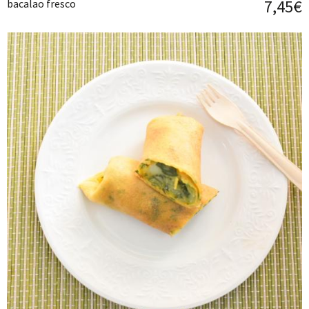
7,45€
bacalao fresco