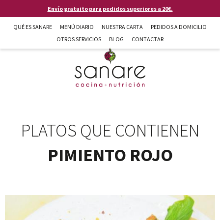
Pasar al contenido principal
Envío gratuito para pedidos superiores a 20€.
QUÉ ES SANARE
MENÚ DIARIO
NUESTRA CARTA
PEDIDOS A DOMICILIO
OTROS SERVICIOS
BLOG
CONTACTAR
Sanare cocina + nutrición en Almería
PLATOS QUE CONTIENEN
PIMIENTO ROJO