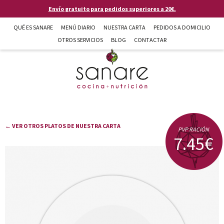
Pasar al contenido principal
Envío gratuito para pedidos superiores a 20€.
QUÉ ES SANARE
MENÚ DIARIO
NUESTRA CARTA
PEDIDOS A DOMICILIO
OTROS SERVICIOS
BLOG
CONTACTAR
Sanare cocina + nutrición en Almería
← VER OTROS PLATOS DE NUESTRA CARTA
PVP RACIÓN
7.45€