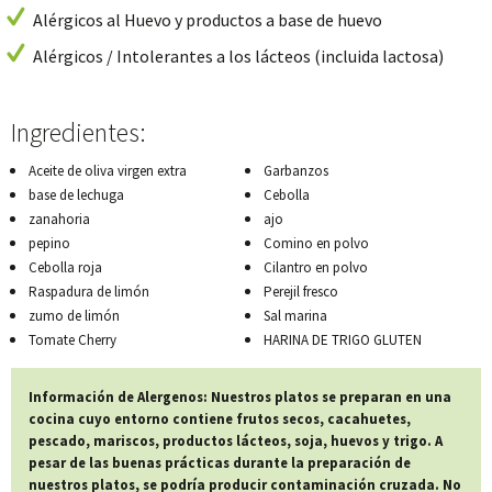
Alérgicos al Huevo y productos a base de huevo
Alérgicos / Intolerantes a los lácteos (incluida lactosa)
Ingredientes:
Aceite de oliva virgen extra
Garbanzos
base de lechuga
Cebolla
zanahoria
ajo
pepino
Comino en polvo
Cebolla roja
Cilantro en polvo
Raspadura de limón
Perejil fresco
zumo de limón
Sal marina
Tomate Cherry
HARINA DE TRIGO GLUTEN
Información de Alergenos: Nuestros platos se preparan en una
cocina cuyo entorno contiene frutos secos, cacahuetes,
pescado, mariscos, productos lácteos, soja, huevos y trigo. A
pesar de las buenas prácticas durante la preparación de
nuestros platos, se podría producir contaminación cruzada. No