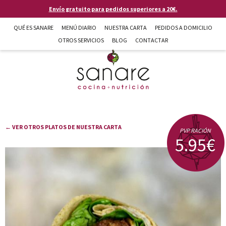
Pasar al contenido principal
Envío gratuito para pedidos superiores a 20€.
QUÉ ES SANARE
MENÚ DIARIO
NUESTRA CARTA
PEDIDOS A DOMICILIO
OTROS SERVICIOS
BLOG
CONTACTAR
Sanare cocina + nutrición en Almería
← VER OTROS PLATOS DE NUESTRA CARTA
PVP RACIÓN
5.95€