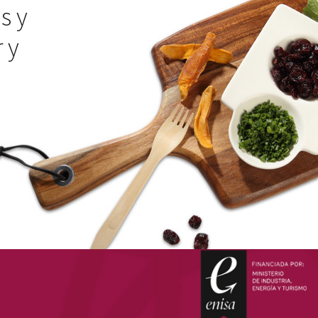
s y
 y