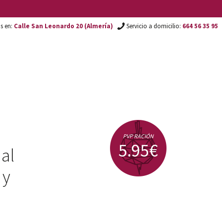
os en:
Calle San Leonardo 20 (Almería)
Servicio a domicilio:
664 56 35 95
PVP RACIÓN
5.95€
al
 y