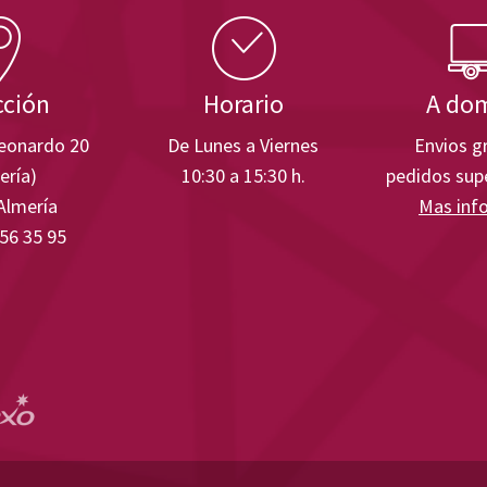
cción
Horario
A dom
Leonardo 20
De Lunes a Viernes
Envios gr
ería)
10:30 a 15:30 h.
pedidos supe
Almería
Mas inf
 56 35 95