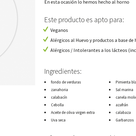
En esta ocasión lo hemos hecho al horno
Este producto es apto para:
Veganos
Alérgicos al Huevo y productos a base de
Alérgicos / Intolerantes a los lácteos (inc
Ingredientes:
fondo de verduras
Pimienta bl
zanahoria
Sal marina
calabacín
canela moli
Cebolla
azafrán
Aceite de oliva virgen extra
calabaza
Uva seca
Garbanzos