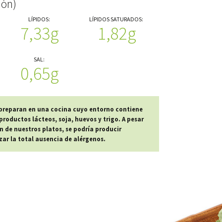
ión)
LÍPIDOS:
LÍPIDOS SATURADOS:
7,33g
1,82g
SAL:
0,65g
 preparan en una cocina cuyo entorno contiene
roductos lácteos, soja, huevos y trigo. A pesar
n de nuestros platos, se podría producir
r la total ausencia de alérgenos.