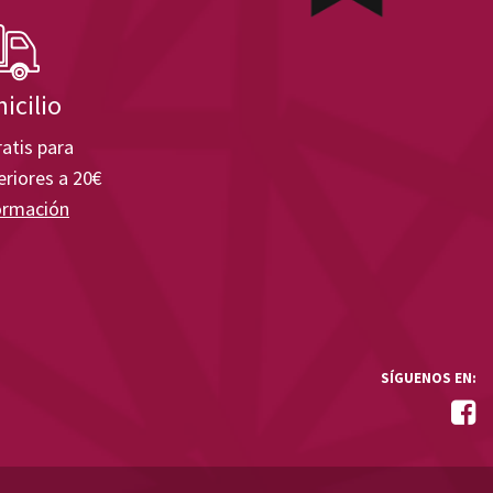
icilio
atis para
riores a 20€
ormación
SÍGUENOS EN: