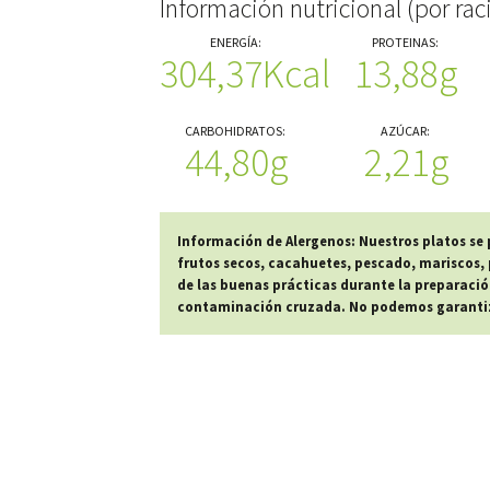
Información nutricional (por rac
ENERGÍA:
PROTEINAS:
304,37Kcal
13,88g
CARBOHIDRATOS:
AZÚCAR:
44,80g
2,21g
Información de Alergenos: Nuestros platos se
frutos secos, cacahuetes, pescado, mariscos, p
de las buenas prácticas durante la preparació
contaminación cruzada. No podemos garantiza