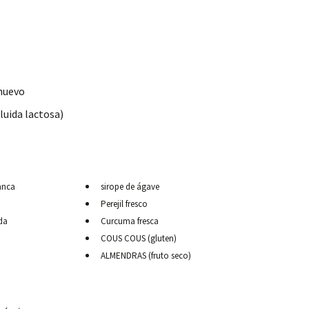
 huevo
luida lactosa)
anca
sirope de ágave
Perejil fresco
da
Curcuma fresca
COUS COUS (gluten)
ALMENDRAS (fruto seco)