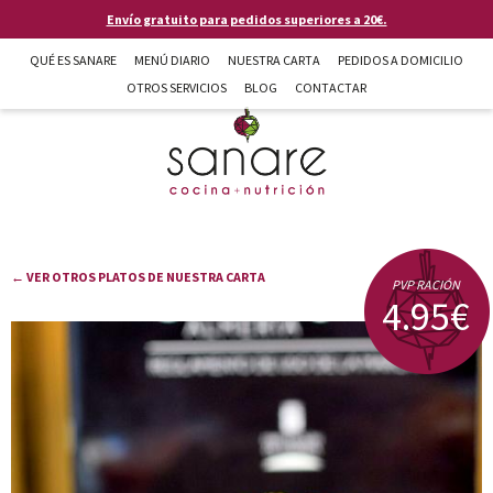
Pasar al contenido principal
Envío gratuito para pedidos superiores a 20€.
QUÉ ES SANARE
MENÚ DIARIO
NUESTRA CARTA
PEDIDOS A DOMICILIO
OTROS SERVICIOS
BLOG
CONTACTAR
Sanare cocina + nutrición en Almería
← VER OTROS PLATOS DE NUESTRA CARTA
PVP RACIÓN
4.95€