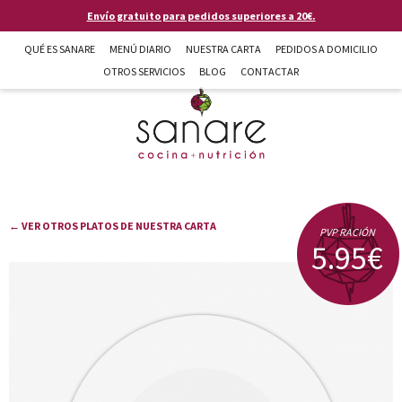
Pasar al contenido principal
Envío gratuito para pedidos superiores a 20€.
QUÉ ES SANARE
MENÚ DIARIO
NUESTRA CARTA
PEDIDOS A DOMICILIO
OTROS SERVICIOS
BLOG
CONTACTAR
Sanare cocina + nutrición en Almería
← VER OTROS PLATOS DE NUESTRA CARTA
PVP RACIÓN
5.95€