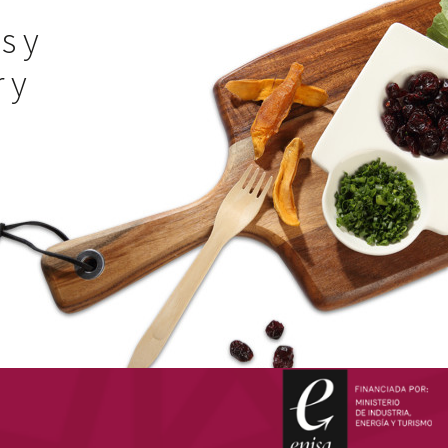
s y
 y