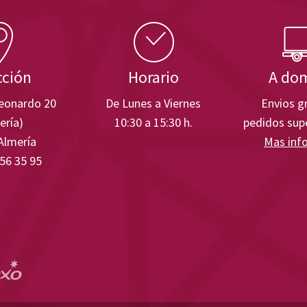
cción
Horario
A dom
Leonardo 20
De Lunes a Viernes
Envios gr
ería)
10:30 a 15:30 h.
pedidos supe
Almería
Mas inf
 56 35 95