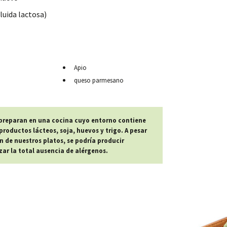
luida lactosa)
Apio
queso parmesano
 preparan en una cocina cuyo entorno contiene
roductos lácteos, soja, huevos y trigo. A pesar
n de nuestros platos, se podría producir
r la total ausencia de alérgenos.