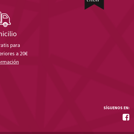
icilio
atis para
riores a 20€
ormación
SÍGUENOS EN: