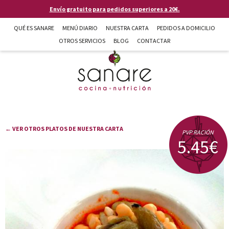
Pasar al contenido principal
Envío gratuito para pedidos superiores a 20€.
QUÉ ES SANARE
MENÚ DIARIO
NUESTRA CARTA
PEDIDOS A DOMICILIO
OTROS SERVICIOS
BLOG
CONTACTAR
Sanare cocina + nutrición en Almería
← VER OTROS PLATOS DE NUESTRA CARTA
PVP RACIÓN
5.45€