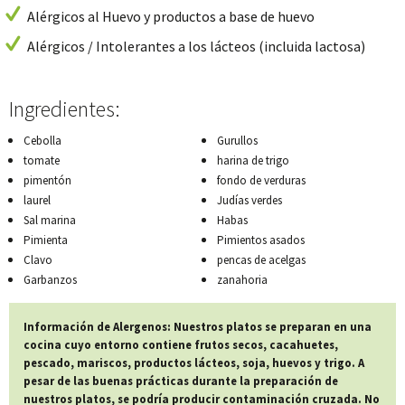
Alérgicos al Huevo y productos a base de huevo
Alérgicos / Intolerantes a los lácteos (incluida lactosa)
Ingredientes:
Cebolla
Gurullos
tomate
harina de trigo
pimentón
fondo de verduras
laurel
Judías verdes
Sal marina
Habas
Pimienta
Pimientos asados
Clavo
pencas de acelgas
Garbanzos
zanahoria
Información de Alergenos: Nuestros platos se preparan en una
cocina cuyo entorno contiene frutos secos, cacahuetes,
pescado, mariscos, productos lácteos, soja, huevos y trigo. A
pesar de las buenas prácticas durante la preparación de
nuestros platos, se podría producir contaminación cruzada. No