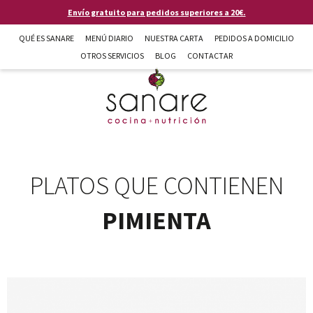
Pasar al contenido principal
Envío gratuito para pedidos superiores a 20€.
QUÉ ES SANARE
MENÚ DIARIO
NUESTRA CARTA
PEDIDOS A DOMICILIO
OTROS SERVICIOS
BLOG
CONTACTAR
Sanare cocina + nutrición en Almería
PLATOS QUE CONTIENEN
PIMIENTA