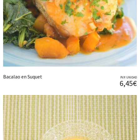
Bacalao en Suquet
P.V.P. UNIDAD
6,45€