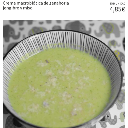
Crema macrobiótica de zanahoria
P.V.P. UNIDAD
4,85€
jengibre y miso