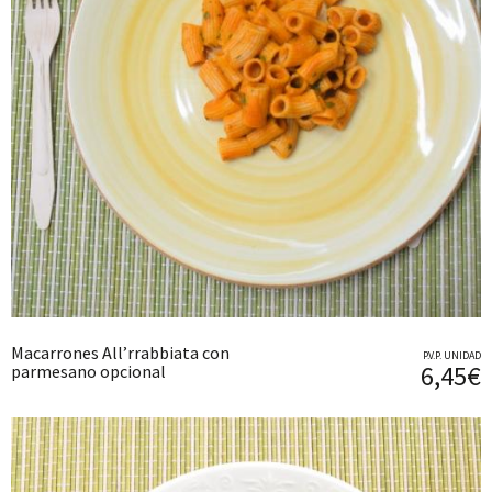
Macarrones All’rrabbiata con
P.V.P. UNIDAD
6,45€
parmesano opcional