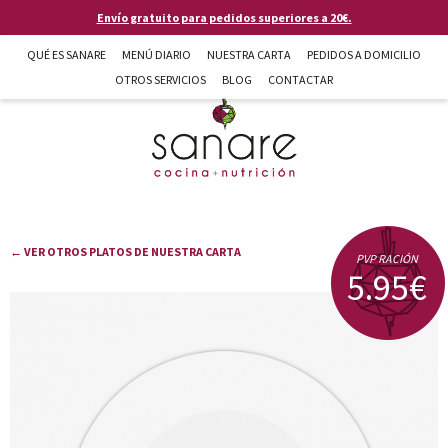
Pasar al contenido principal
Envío gratuito para pedidos superiores a 20€.
QUÉ ES SANARE
MENÚ DIARIO
NUESTRA CARTA
PEDIDOS A DOMICILIO
OTROS SERVICIOS
BLOG
CONTACTAR
Sanare cocina + nutrición en Almería
← VER OTROS PLATOS DE NUESTRA CARTA
PVP RACIÓN
5.95€