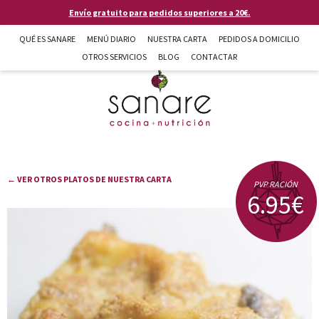
Pasar al contenido principal
Envío gratuito para pedidos superiores a 20€.
QUÉ ES SANARE
MENÚ DIARIO
NUESTRA CARTA
PEDIDOS A DOMICILIO
OTROS SERVICIOS
BLOG
CONTACTAR
Sanare cocina + nutrición en Almería
← VER OTROS PLATOS DE NUESTRA CARTA
PVP RACIÓN
6.95€