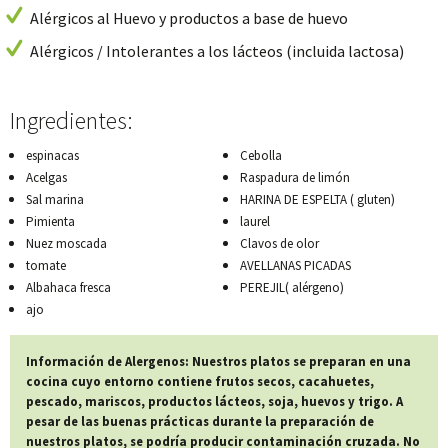
Alérgicos al Huevo y productos a base de huevo
Alérgicos / Intolerantes a los lácteos (incluida lactosa)
Ingredientes:
espinacas
Cebolla
Acelgas
Raspadura de limón
Sal marina
HARINA DE ESPELTA ( gluten)
Pimienta
laurel
Nuez moscada
Clavos de olor
tomate
AVELLANAS PICADAS
Albahaca fresca
PEREJIL( alérgeno)
ajo
Información de Alergenos: Nuestros platos se preparan en una
cocina cuyo entorno contiene frutos secos, cacahuetes,
pescado, mariscos, productos lácteos, soja, huevos y trigo. A
pesar de las buenas prácticas durante la preparación de
nuestros platos, se podría producir contaminación cruzada. No