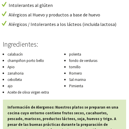
Intolerantes al glúten
Alérgicos al Huevo y productos a base de huevo
Alérgicos / Intolerantes a los lácteos (incluida lactosa)
Ingredientes:
calabacín
polenta
champiñon porto bello
fondo de verduras
Apio
tomillo
zanahoria
Romero
cebolleta
Sal marina
ajo
Pimienta
Aceite de oliva virgen extra
Información de Alergenos: Nuestros platos se preparan en una
cocina cuyo entorno contiene frutos secos, cacahuetes,
pescado, mariscos, productos lácteos, soja, huevos y trigo. A
pesar de las buenas prácticas durante la preparación de