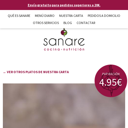
Pasar al contenido principal
Envío gratuito para pedidos superiores a 20€.
QUÉ ES SANARE
MENÚ DIARIO
NUESTRA CARTA
PEDIDOS A DOMICILIO
OTROS SERVICIOS
BLOG
CONTACTAR
Sanare cocina + nutrición en Almería
← VER OTROS PLATOS DE NUESTRA CARTA
PVP RACIÓN
4.95€