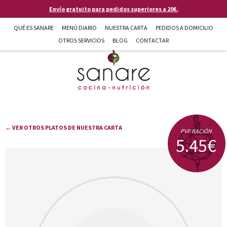
Pasar al contenido principal
Envío gratuito para pedidos superiores a 20€.
QUÉ ES SANARE
MENÚ DIARIO
NUESTRA CARTA
PEDIDOS A DOMICILIO
OTROS SERVICIOS
BLOG
CONTACTAR
Sanare cocina + nutrición en Almería
← VER OTROS PLATOS DE NUESTRA CARTA
PVP RACIÓN
5.45€