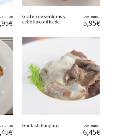
Graten de verduras y
V.P. UNIDAD
P.V.P. UNIDAD
,95€
5,95€
cebolla confitada
Goulash húngaro
V.P. UNIDAD
P.V.P. UNIDAD
,45€
6,45€