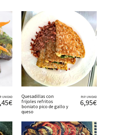
Quesadillas con
V.P. UNIDAD
P.V.P. UNIDAD
,45€
6,95€
frijoles refritos
boniato pico de gallo y
queso