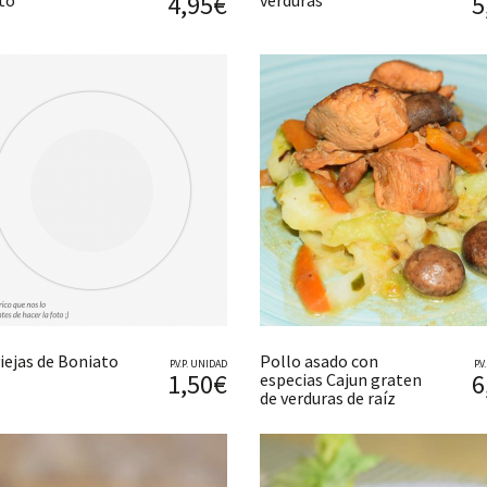
4,95€
5
to
verduras
iejas de Boniato
Pollo asado con
P.V.P. UNIDAD
P.
1,50€
6
especias Cajun graten
de verduras de raíz