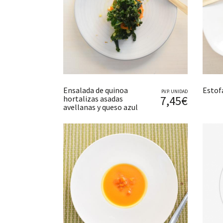
Ensalada de quinoa
Estof
P.V.P. UNIDAD
7,45€
hortalizas asadas
avellanas y queso azul