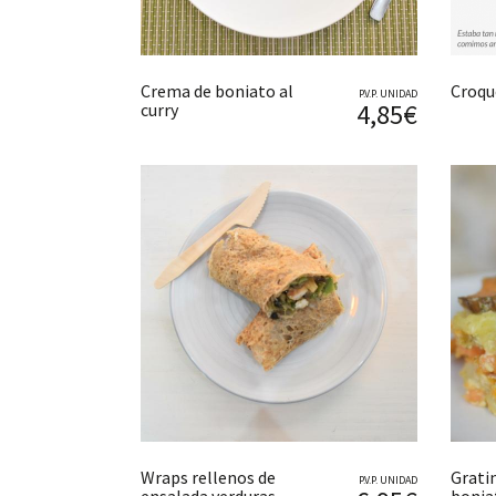
Crema de boniato al
Croqu
P.V.P. UNIDAD
4,85€
curry
Wraps rellenos de
Grati
P.V.P. UNIDAD