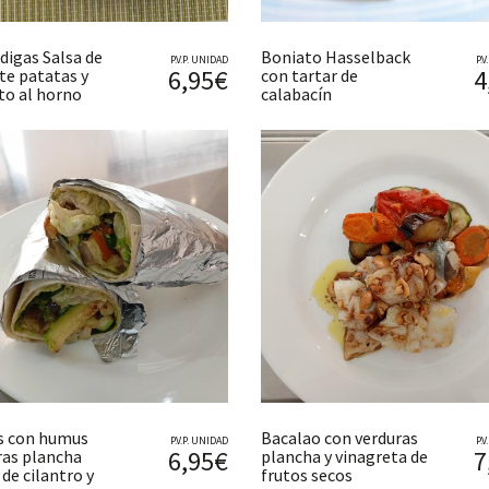
digas Salsa de
Boniato Hasselback
P.V.P. UNIDAD
P.
6,95€
4
e patatas y
con tartar de
to al horno
calabacín
as con humus
Bacalao con verduras
P.V.P. UNIDAD
P.
6,95€
7
ras plancha
plancha y vinagreta de
de cilantro y
frutos secos