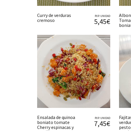
Curry de verduras
Albon
P.V.P. UNIDAD
5,45€
cremoso
Tomat
bonia
Ensalada de quinoa
Fajit
P.V.P. UNIDAD
7,45€
boniato tomate
verdu
Cherry espinacas y
pesto 