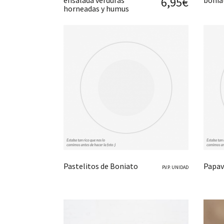
6,95€
ensalada verduras
bonia
horneadas y humus
Pastelitos de Boniato
Papav
P.V.P. UNIDAD