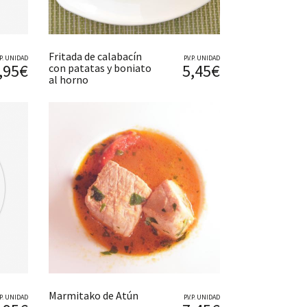
Fritada de calabacín
V.P. UNIDAD
P.V.P. UNIDAD
,95€
5,45€
con patatas y boniato
al horno
Marmitako de Atún
V.P. UNIDAD
P.V.P. UNIDAD