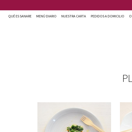
Pasar al contenido principal
QUÉ ES SANARE
MENÚ DIARIO
NUESTRA CARTA
PEDIDOS A DOMICILIO
O
Sanare cocina + nutrición en Almería
P