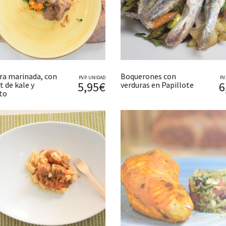
ra marinada, con
Boquerones con
P.V.P. UNIDAD
P.
5,95€
6
t de kale y
verduras en Papillote
to