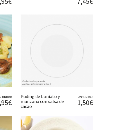
,95€
7,45€
Puding de boniato y
V.P. UNIDAD
P.V.P. UNIDAD
,95€
1,50€
manzana con salsa de
cacao