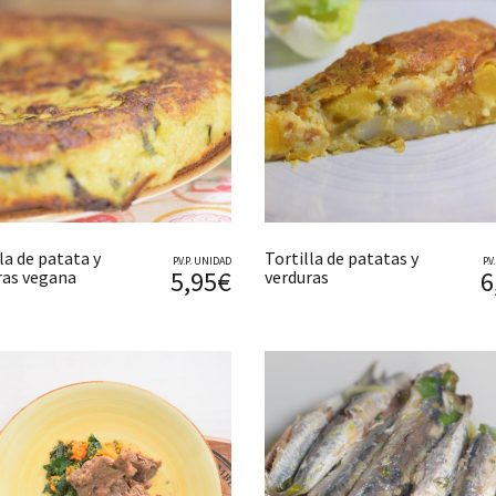
la de patata y
Tortilla de patatas y
P.V.P. UNIDAD
P.
5,95€
6
ras vegana
verduras