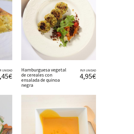
Hamburguesa vegetal
V.P. UNIDAD
P.V.P. UNIDAD
,45€
4,95€
de cereales con
ensalada de quinoa
negra