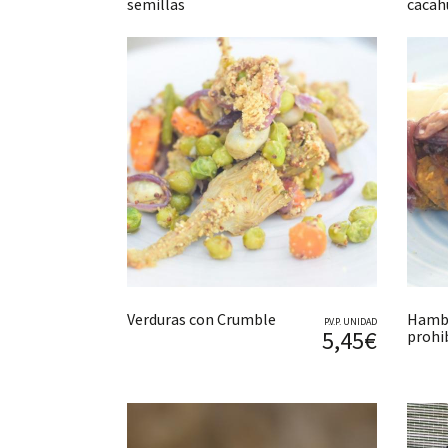
semillas
cacah
Verduras con Crumble
Hambu
P.V.P. UNIDAD
5,45€
prohi