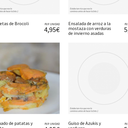
etas de Brocoli
Ensalada de arroz a la
P.V.P. UNIDAD
P.
4,95€
5
mostaza con verduras
de invierno asadas
nado de patatas y
Guiso de Azukis y
P.V.P. UNIDAD
P.