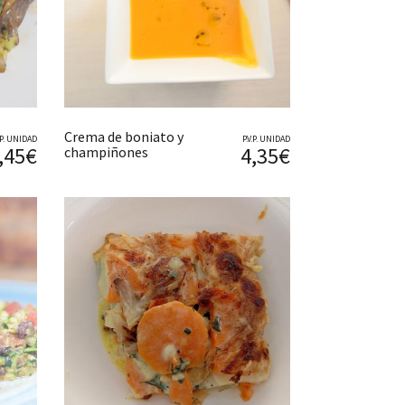
Crema de boniato y
V.P. UNIDAD
P.V.P. UNIDAD
,45€
4,35€
champiñones