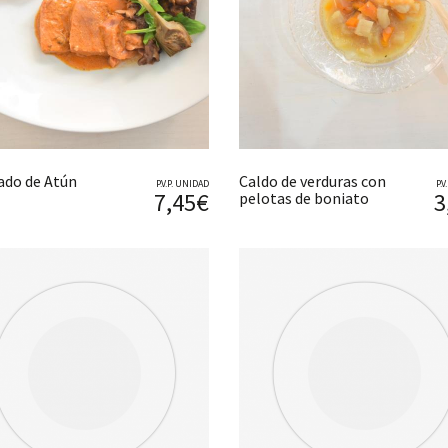
ado de Atún
Caldo de verduras con
P.V.P. UNIDAD
P.
7,45€
3
pelotas de boniato