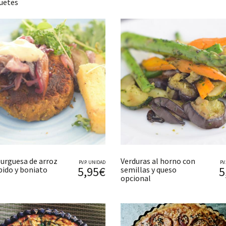
uetes
rguesa de arroz
Verduras al horno con
P.V.P. UNIDAD
P.
5,95€
5
bido y boniato
semillas y queso
opcional