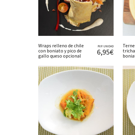
Wraps relleno de chile
Terne
P.V.P. UNIDAD
6,95€
con boniato y pico de
tricha
gallo queso opcional
bonia